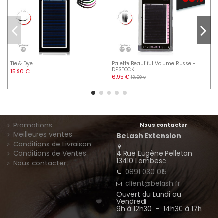
Tie & Dye
Palette Beautiful Volume Russe -
S
DESTOCK
15,90 €
6,95 €
13,90 €
D
Promotions
Nous contacter
Meilleures ventes
BeLash Extension
Conditions de Livraison
4 Rue Eugène Pelletan
Conditions de Ventes
13410 Lambesc
Nous contacter
0891 030 015
client@belash.fr
Ouvert du Lundi au
Vendredi
9h à 12h30 - 14h30 à 17h