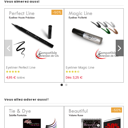
Vous aimerez aussi
-50%
Eyeliner Perfect Line
Eyeliner Magic Line
P
4,95 €
Dès 3,25 €
1
9,90 €
Vous allez adorer aussi !
-50%