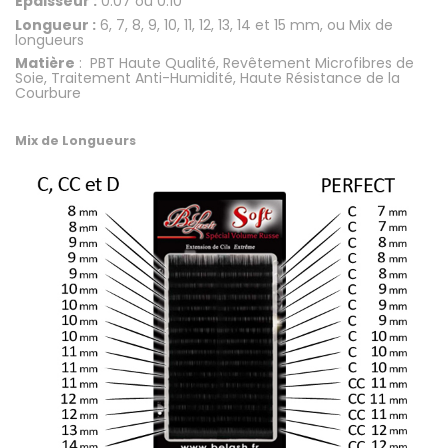
Épaisseur :
0.07 ou 0.10
Longueur :
6, 7, 8, 9, 10, 11, 12, 13, 14 et 15 mm, ou Mix de
longueurs
Matière
: PBT Haute Qualité, Revêtement Microfibres de
Soie, Traitement Anti-Humidité, Haute Résistance de la
Courbure
.
Mix de Longueurs