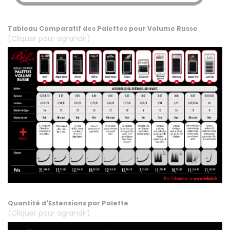
.
Tableau Comparatif des Palettes pour Volume Russe
(Cliquer pour agrandir)
.
Quantité d'Extensions par Palette
(Cliquer pour agrandir)