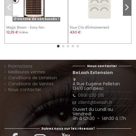
Victime de son Succès !
Magic Brown - Easy Fan
Faux Cils d'Entrainement
S
12,25 €
4,50 €
4
17,50 €
Promotions
Nous contacter
Meilleures ventes
BeLash Extension
Conditions de Livraison
4 Rue Eugène Pelletan
Conditions de Ventes
13410 Lambesc
Nous contacter
0891 030 015
client@belash.fr
Ouvert du Lundi au
Vendredi
9h à 12h30 - 14h30 à 17h
Suivez nous sur les réseaux !