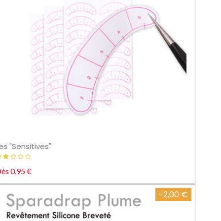
es "Sensitives"
ès 0,95 €
-2,00 €