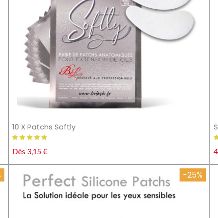
10 X Patchs Softly
S
Dès 3,15 €
4
%
-25%