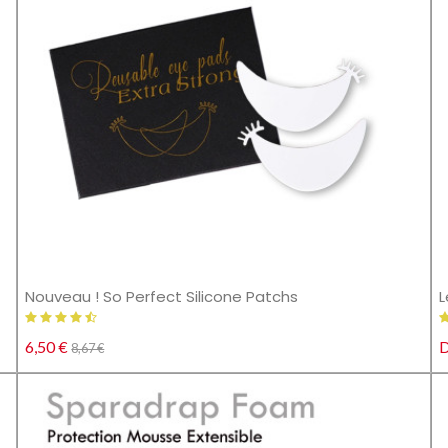
Nouveau ! So Perfect Silicone Patchs
L
6,50 €
D
8,67 €