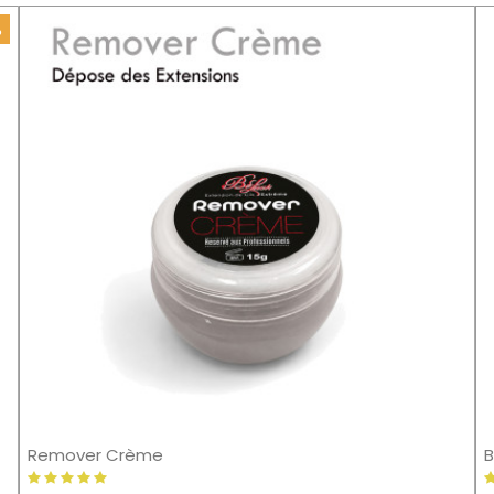
%
Remover Crème
B