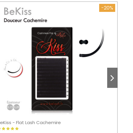
-20%
eKiss - Flat Lash Cachemire
Suppo
3,75 