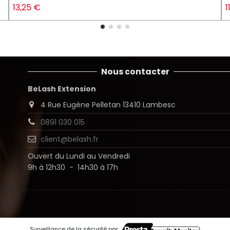
13,25 €
1
Nous contacter
BeLash Extension
4 Rue Eugène Pelletan 13410 Lambesc
0891 030 015
client@belash.fr
Ouvert du Lundi au Vendredi
9h à 12h30 - 14h30 à 17h
Surveillance de la sécurité par