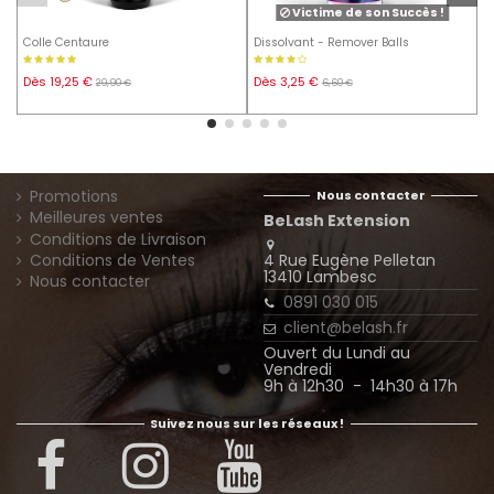
Victime de son Succès !
Colle Centaure
Dissolvant - Remover Balls
S
p
5
Dès 19,25 €
Dès 3,25 €
29,90 €
6,60 €
Promotions
Nous contacter
Meilleures ventes
BeLash Extension
Conditions de Livraison
4 Rue Eugène Pelletan
Conditions de Ventes
13410 Lambesc
Nous contacter
0891 030 015
client@belash.fr
Ouvert du Lundi au
Vendredi
9h à 12h30 - 14h30 à 17h
Suivez nous sur les réseaux !