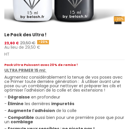
-20%
Le Pack des Ultra !
-20%
29,50 €
23,60 €
Au lieu de 29,50 €
HT
Pack Ultra Puissant avec 20% de remise !
ULTRA PRIMER 15 ml:
Augmentez considérablement la tenue de vos poses avec
ce Primer toute dernière génération : À utiliser avant une
pose ou un comblage pour nettoyer et préparer les cils et
optimiser l'adhésion de la colle et des extensions !
-
Dégraisse
en profondeur
-
Élimine
les dernières
impuretés
-
Augmente l'adhésion
de la colle
-
Compatible
aussi bien pour une première pose que pour
un
comblage
-
Formule yeux sensibles : ne picote pas !