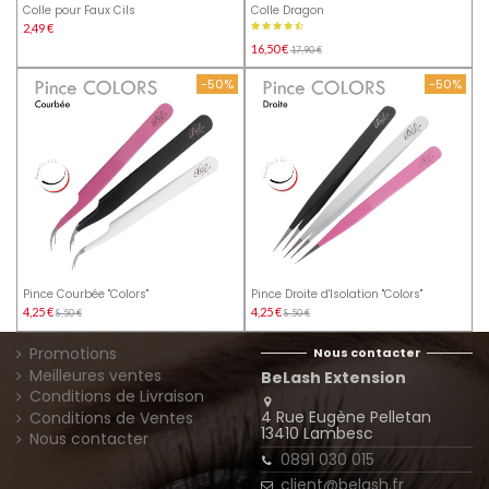
Colle pour Faux Cils
Colle Dragon
2,49 €
16,50 €
17,90 €
-50%
-50%
Pince Courbée "Colors"
Pince Droite d'Isolation "Colors"
4,25 €
4,25 €
8,50 €
8,50 €
Promotions
Nous contacter
Meilleures ventes
BeLash Extension
Conditions de Livraison
4 Rue Eugène Pelletan
Conditions de Ventes
13410 Lambesc
Nous contacter
0891 030 015
client@belash.fr