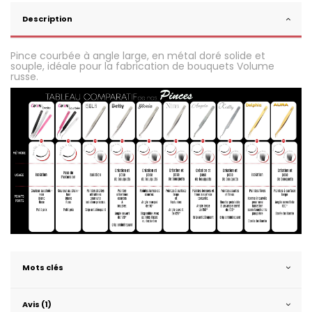
Description
Pince courbée à angle large, en métal doré solide et
souple, idéale pour la fabrication de bouquets Volume
russe.
Mots clés
Avis (1)