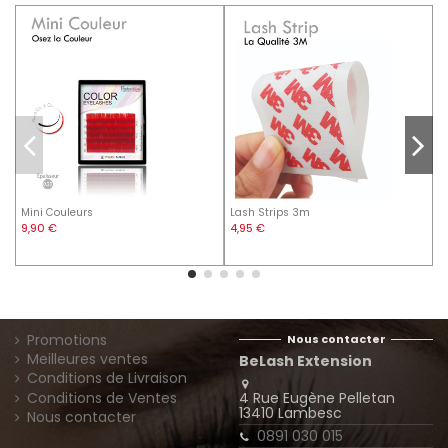
Mini Couleurs
Lash Strips 3m
B
9,90 €
4,95 €
0
Promotions
Nous contacter
Meilleures ventes
BeLash Extension
Conditions de Livraison
4 Rue Eugène Pelletan
Conditions de Ventes
13410 Lambesc
Nous contacter
0891 030 015