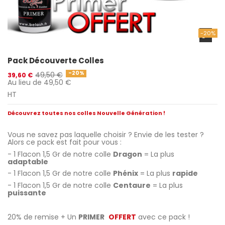
-20%
Pack Découverte Colles
-20%
49,50 €
39,60 €
Au lieu de 49,50 €
HT
Découvrez toutes nos colles Nouvelle Génération !
.
Vous ne savez pas laquelle choisir ? Envie de les tester ?
Alors ce pack est fait pour vous :
- 1 Flacon 1,5 Gr de notre colle
Dragon
= La plus
adaptable
- 1 Flacon 1,5 Gr de notre colle
Phénix
= La plus
rapide
- 1 Flacon 1,5 Gr de notre colle
Centaure
= La plus
puissante
.
20% de remise + Un
PRIMER
OFFERT
avec ce pack !