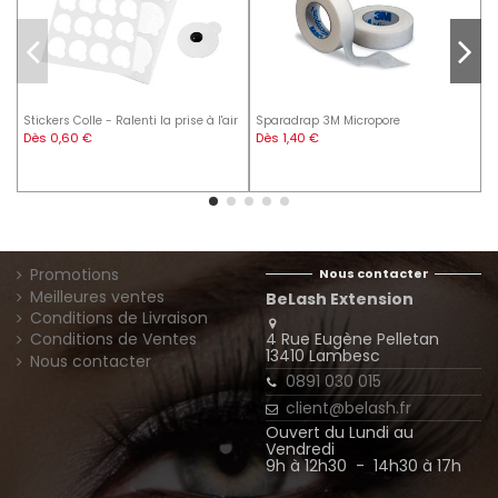
Stickers Colle - Ralenti la prise à l'air
Sparadrap 3M Micropore
E
Dès 0,60 €
Dès 1,40 €
1
Promotions
Nous contacter
Meilleures ventes
BeLash Extension
Conditions de Livraison
4 Rue Eugène Pelletan
Conditions de Ventes
13410 Lambesc
Nous contacter
0891 030 015
client@belash.fr
Ouvert du Lundi au
Vendredi
9h à 12h30 - 14h30 à 17h