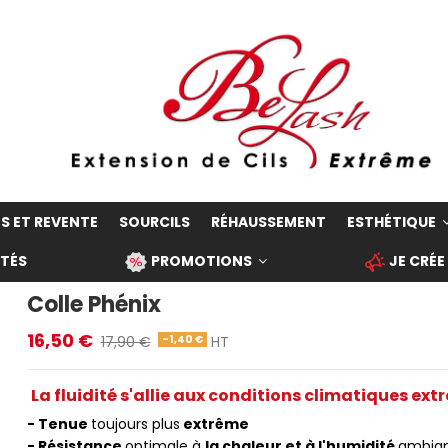
S ET REVENTE
SOURCILS
RÉHAUSSEMENT
ESTHÉTIQUE
TÉS
PROMOTIONS
JE CRÉE
Colle Phénix
16,50 €
-1,40 €
17,90 €
HT
.
La fluidité s'allie aux conditions climatiques ext
- Tenue
toujours plus
extrême
- Résistance
optimale à
la chaleur et à l'humidité
ambia