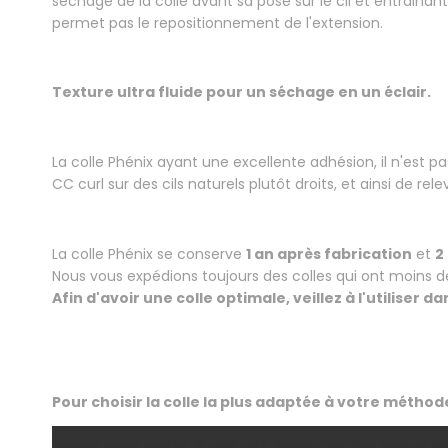
séchage de la colle avant sa pose sur le cil et entraina
permet pas le repositionnement de l'extension.
.
Texture ultra fluide pour un séchage en un éclair.
.
La colle Phénix ayant une excellente adhésion, il n'est pa
CC curl sur des cils naturels plutôt droits, et ainsi de rele
.
La colle Phénix se conserve
1 an après fabrication
et
2
Nous vous expédions toujours des colles qui ont moins d
Afin d'avoir une colle optimale, veillez à l'utiliser
.
.
Pour choisir la colle la plus adaptée à votre métho