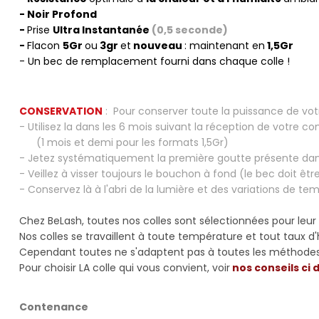
- Noir Profond
-
Prise
Ultra Instantanée
(0,5 seconde)
-
Flacon
5Gr
ou
3gr
et
nouveau
: maintenant en
1,5Gr
- Un bec de remplacement fourni dans chaque colle !
.
CONSERVATION
: Pour conserver toute la puissance de votr
- Utilisez la dans les 6 mois suivant la réception de votre 
(1 mois et demi pour les formats 1,5Gr)
- Jetez systématiquement la première goutte présente dan
- Veillez à visser toujours le bouchon à fond (le bec doit êt
- Conservez là à l'abri de la lumière et des variations de t
.
Chez BeLash, toutes nos colles sont sélectionnées pour leu
Nos colles se travaillent à toute température et tout taux d
Cependant toutes ne s'adaptent pas à toutes les méthodes
Pour choisir LA colle qui vous convient, voir
nos conseils ci
Contenance