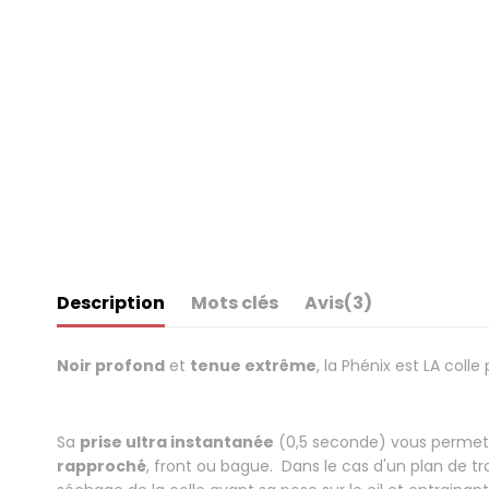
Description
Mots clés
Avis
(3)
Noir profond
et
tenue extrême
, la Phénix est LA coll
.
Sa
prise ultra instantanée
(0,5 seconde) vous permet un
rapproché
, front ou bague. Dans le cas d'un plan de tra