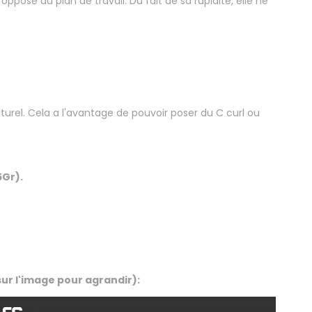
posé au plan de travail. Du fait de sa rapidité, elle ne
aturel. Cela a l'avantage de pouvoir poser du C curl ou
5Gr).
sur l'image pour agrandir):