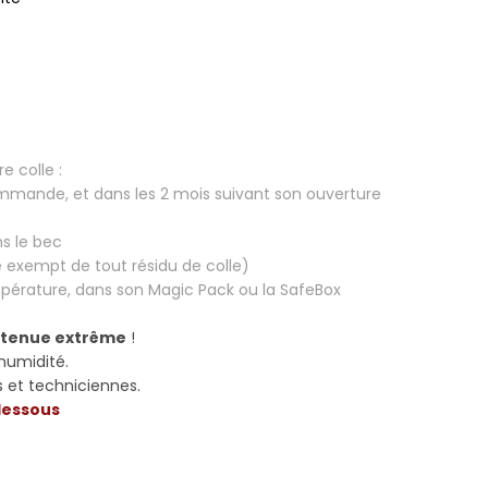
e colle :
commande, et dans les 2 mois suivant son ouverture
s le bec
re exempt de tout résidu de colle)
empérature, dans son Magic Pack ou la SafeBox
r
tenue extrême
!
'humidité.
 et techniciennes.
 dessous