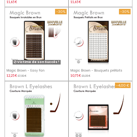
11,65 €
11,65 €
-30%
-30%
Victime de son Succès !
Magic Brown - Easy Fan
Magic Brown - Bouquets préfaits
12,25 €
10,75 €
17,50 €
15,35 €
-4,00 €