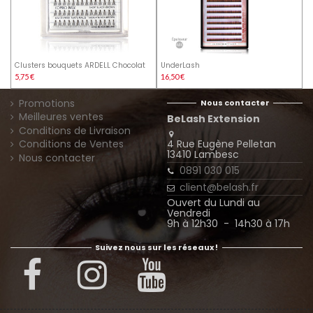
Clusters bouquets ARDELL Chocolat
UnderLash
5,75 €
16,50 €
Promotions
Nous contacter
Meilleures ventes
BeLash Extension
Conditions de Livraison
4 Rue Eugène Pelletan
Conditions de Ventes
13410 Lambesc
Nous contacter
0891 030 015
client@belash.fr
Ouvert du Lundi au
Vendredi
9h à 12h30 - 14h30 à 17h
Suivez nous sur les réseaux !