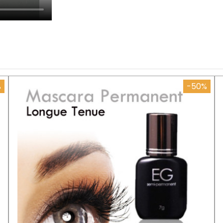
%
-50%