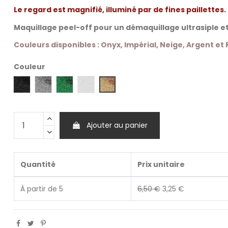
Le regard est magnifié, illuminé par de fines paillettes.
Maquillage peel-off pour un démaquillage ultrasiple e
Couleurs disponibles : Onyx, Impérial, Neige, Argent et
Couleur
Rosé d'or
Onyx
Argent
Impérial
Neige
Ajouter au panier
Quantité
Prix unitaire
À partir de 5
6,50 €
3,25 €