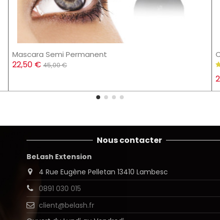
Mascara Semi Permanent
C
22,50 €
45,00 €
2
Nous contacter
BeLash Extension
4 Rue Eugène Pelletan 13410 Lambesc
0891 030 015
client@belash.fr