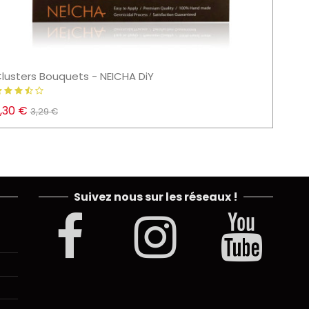
lusters Bouquets - NEICHA DiY
Remov
,30 €
12,75
3,29 €
Suivez nous sur les réseaux !