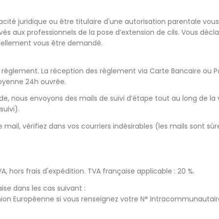
acité juridique ou être titulaire d'une autorisation parentale v
vés aux professionnels de la pose d’extension de cils. Vous décla
ntuellement vous être demandé.
èglement. La réception des règlement via Carte Bancaire ou Pa
moyenne 24h ouvrée.
e, nous envoyons des mails de suivi d’étape tout au long de l
uivi).
mail, vérifiez dans vos courriers indésirables (les mails sont s
VA, hors frais d'expédition. TVA française applicable : 20 %.
se dans les cas suivant :
n Européenne si vous renseignez votre N° Intracommunautaire da