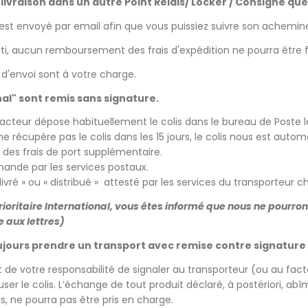
ivraison dans un autre Point Relais/ Locker / Consigne que 
 est envoyé par email afin que vous puissiez suivre son achemi
arti, aucun remboursement des frais d'expédition ne pourra être f
 d'envoi sont à votre charge.
nal" sont remis sans signature.
 facteur dépose habituellement le colis dans le bureau de Poste le
’il ne récupère pas le colis dans les 15 jours, le colis nous est a
 des frais de port supplémentaire.
mande par les services postaux.
vré » ou « distribué » attesté par les services du transporteur ch
t Prioritaire International, vous êtes informé que nous ne pou
e aux lettres)
jours prendre un transport avec remise contre signature
st de votre responsabilité de signaler au transporteur (ou au fac
ser le colis.
L’échange de tout produit déclaré, à postériori, a
s, ne pourra pas être pris en charge.