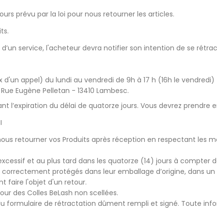
urs prévu par la loi pour nous retourner les articles.
its.
d’un service, l'acheteur devra notifier son intention de se rétr
x d'un appel) du lundi au vendredi de 9h à 17 h (16h le vendredi)
 4 Rue Eugène Pelletan - 13410 Lambesc.
nt l’expiration du délai de quatorze jours. Vous devrez prendre en
I
nous retourner vos Produits après réception en respectant les mo
excessif et au plus tard dans les quatorze (14) jours à compter 
correctement protégés dans leur emballage d’origine, dans un pa
t faire l'objet d'un retour.
etour des Colles BeLash non scellées.
u formulaire de rétractation dûment rempli et signé. Toute in