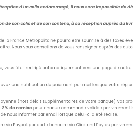
éception d'un colis endommagé, il nous sera impossible de dé
 de son colis et de son contenu, à sa réception auprès du livre
e la France Métropolitaine pourra être soumise à des taxes éve
nnaître, Nous vous conseillons de vous renseigner auprès des aut
le, vous êtes redirigé automatiquement vers une page de notre 
recevez une notification de paiement par mail lorsque votre règl
moyenne (hors délais supplémentaires de votre banque) Vos pro
s
2% de remise
pour chaque commande validée par virement b
e nous informer par email lorsque celui-ci a été réalisé.
e via Paypal, par carte bancaire via Click and Pay ou par vireme