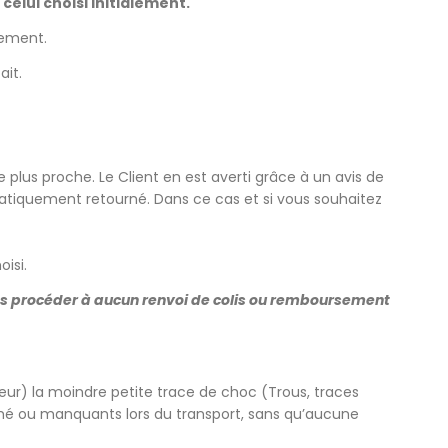
celui choisi initialement.
nement.
ait.
 plus proche. Le Client en est averti grâce à un avis de
utomatiquement retourné. Dans ce cas et si vous souhaitez
oisi.
rrons procéder à aucun renvoi de colis ou remboursement
teur) la moindre petite trace de choc (Trous, traces
bîmé ou manquants lors du transport, sans qu’aucune