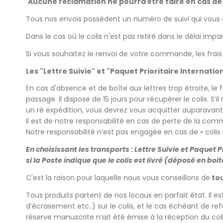
Aucune réclamation ne pourra être faire en cas de l
Tous nos envois possèdent un numéro de suivi qui vous
Dans le cas où le colis n'est pas retiré dans le délai imp
Si vous souhaitez le renvoi de votre commande, les frais
Les "Lettre Suivie" et "Paquet Prioritaire Internatio
En cas d'absence et de boîte aux lettres trop étroite, le
passage. Il dispose de 15 jours pour récupérer le colis. S
un ré expédition, vous devrez vous acquitter auparavant
Il est de notre responsabilité en cas de perte de la com
Notre responsabilité n’est pas engagée en cas de « colis li
En choisissant les transports : Lettre Suivie et Paque
si la Poste indique que le colis est livré (déposé en boit
C'est la raison pour laquelle nous vous conseillons de
tou
Tous produits partent de nos locaux en parfait état. Il e
d’écrasement etc..) sur le colis, et le cas échéant de refu
réserve manuscrite n’ait été émise à la réception du coli