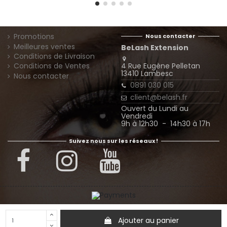
Promotions
Nous contacter
Meilleures ventes
BeLash Extension
Conditions de Livraison
4 Rue Eugène Pelletan
Conditions de Ventes
13410 Lambesc
Nous contacter
0891 030 015
client@belash.fr
Ouvert du Lundi au
Vendredi
9h à 12h30 - 14h30 à 17h
Suivez nous sur les réseaux !
© Extension Belash - Tous droits réservés
Ajouter au panier