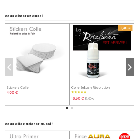
Vous aimerez aussi
-1,40 €
Stickers Colle
Colle BeLash Révolution
W
p
4,00 €
ci
16,50 €
17,90 €
2
Vous allez adorer aussi !