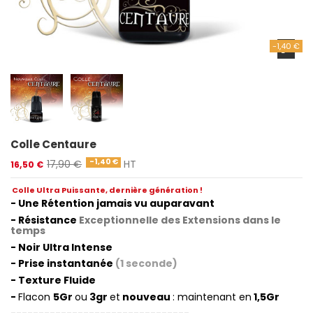
-1,40 €
Colle Centaure
-1,40 €
17,90 €
HT
16,50 €
Colle Ultra Puissante, dernière
génération
!
- Une Rétention jamais vu auparavant
- Résistance
Exceptionnelle des Extensions dans le
temps
- Noir Ultra Intense
- Prise instantanée
(1 seconde)
- Texture Fluide
-
Flacon
5Gr
ou
3gr
et
nouveau
: maintenant en
1,5Gr