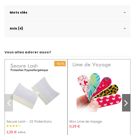
Mots clés
Avis (4)
Vous allez adorer aussi !
-50%
Secure Lash - 20 Protections
Mini Lime de Voyage
S
B
0,29 €
2,25 €
4,50 €