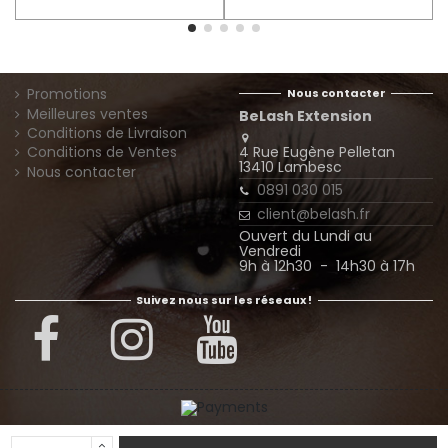
D
Promotions
Nous contacter
Meilleures ventes
BeLash Extension
Conditions de Livraison
4 Rue Eugène Pelletan
Conditions de Ventes
13410 Lambesc
Nous contacter
0891 030 015
client@belash.fr
Ouvert du Lundi au
Vendredi
9h à 12h30 - 14h30 à 17h
Suivez nous sur les réseaux !
© Extension Belash - Tous droits réservés