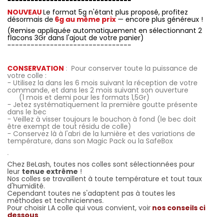
--------------------------------
NOUVEAU
Le format 5g n'étant plus proposé, profitez
désormais de
6g au même prix
— encore plus généreux !
(Remise appliquée automatiquement en sélectionnant 2
flacons 3Gr dans l'ajout de votre panier)
--------------------------------
..
CONSERVATION
:
Pour conserver toute la puissance de
votre colle :
- Utilisez la dans les 6 mois suivant la réception de votre
commande, et dans les 2 mois suivant son ouverture
(1 mois et demi pour les formats 1,5Gr)
- Jetez systématiquement la première goutte présente
dans le bec
- Veillez à visser toujours le bouchon à fond (le bec doit
être exempt de tout résidu de colle)
- Conservez là à l'abri de la lumière et des variations de
température, dans son Magic Pack ou la SafeBox
.
Chez BeLash, toutes nos colles sont sélectionnées pour
leur
tenue extrême
!
Nos colles se travaillent à toute température et tout taux
d'humidité.
Cependant toutes ne s'adaptent pas à toutes les
méthodes et techniciennes.
Pour choisir LA colle qui vous convient, voir
nos conseils ci
dessous