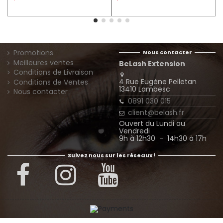
1
Promotions
Nous contacter
Meilleures ventes
BeLash Extension
Conditions de Livraison
4 Rue Eugène Pelletan
Conditions de Ventes
13410 Lambesc
Nous contacter
0891 030 015
client@belash.fr
Ouvert du Lundi au
Vendredi
9h à 12h30 - 14h30 à 17h
Suivez nous sur les réseaux !
© Extension Belash - Tous droits réservés