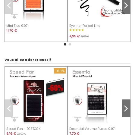
Mini Fluo 0.07
Eyeliner Perfect Line
E
11,70 €
4,95 €
D
9,90 €
Vous allez adorer aussi !
-60%
Speed Fan - DESTOCK
Essential Volume Russe 0.07
F
9,16 €
7,70 €
22,90 €