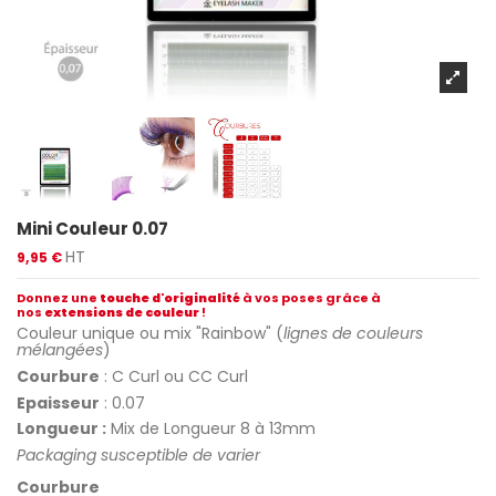
Mini Couleur 0.07
HT
9,95 €
Donnez une
touche d'originalité
à vos poses grâce à
nos
extensions de couleur
!
Couleur unique ou mix "Rainbow" (
lignes de couleurs
mélangées
)
Courbure
: C Curl ou CC Curl
Epaisseur
: 0.07
Longueur :
Mix de Longueur 8 à 13mm
Packaging susceptible de varier
Courbure