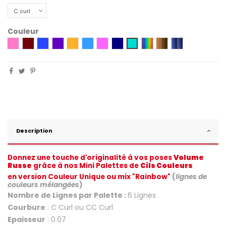
Couleur
Rose
Bordeaux
Bleu
Violet
Orange
Bleu Océan
HOT PINK
Bleu Nuit
Arc-en-Ciel
Nuance de brun
Nuances de B
Turquoise
Description
Donnez une touche d'originalité à vos poses
Volume
Russe
grâce à nos Mini Palettes de
Cils Couleurs
en version Couleur Unique ou mix "Rainbow"
(
lignes de
couleurs mélangées
)
Nombre de Lignes par Palette :
6 Lignes
Courbure
: C Curl ou CC Curl
Epaisseur
: 0.07