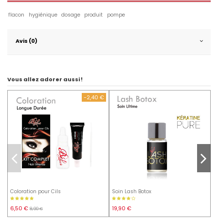
flacon
hygiénique
dosage
produit
pompe
Avis (0)
Vous allez adorer aussi !
-2,40 €
Coloration pour Cils
Soin Lash Botox
K
1
6,50 €
19,90 €
8,90 €