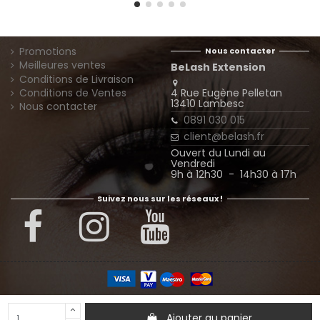
Promotions
Nous contacter
Meilleures ventes
BeLash Extension
Conditions de Livraison
4 Rue Eugène Pelletan
Conditions de Ventes
13410 Lambesc
Nous contacter
0891 030 015
client@belash.fr
Ouvert du Lundi au
Vendredi
9h à 12h30 - 14h30 à 17h
Suivez nous sur les réseaux !
© Extension Belash - Tous droits réservés
Ajouter au panier