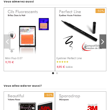
Vous aimerez aussi
-50%
Mini Fluo 0.07
Eyeliner Perfect Line
E
11,70 €
4,95 €
D
9,90 €
Vous allez adorer aussi !
-50%