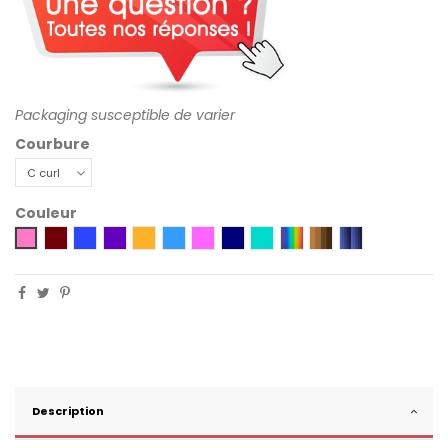
Packaging susceptible de varier
Courbure
Couleur
Bordeaux
Bleu
Violet
Orange
Bleu Océan
HOT PINK
Bleu Nuit
Turquoise
Arc-en-Ciel
Nuance de brun
Nuances de B
Rose
Description