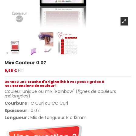
Mini Couleur 0.07
HT
9,95 €
Donnez une
touche d'originalité
à vos poses grâce à
nos
extensions de couleur
!
Couleur unique ou mix "Rainbow" (
lignes de couleurs
mélangées
)
Courbure
: C Curl ou CC Curl
Epaisseur
: 0.07
Longueur :
Mix de Longueur 8 à 13mm