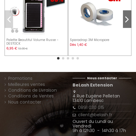
Palette Beautiful Volume Russe -
Sparadrap 3M Micropore
S
DESTOCK
Dès 1,40 €
6,95 €
13,90 €
1
Promotions
Nous contacter
Meilleures ventes
BeLash Extension
Conditions de Livraison
4 Rue Eugène Pelletan
Conditions de Ventes
13410 Lambesc
Nous contacter
0891 030 015
client@belash.fr
Ouvert du Lundi au
Vendredi
9h à 12h30 - 14h30 à 17h