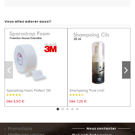
Vous allez adorer aussi !
Sparadrap Foam Protect 3M
Shampoing "Pure Line"
C
Dès 5,50 €
Dès 7,25 €
1
Promotions
Nous contacter
Meilleures ventes