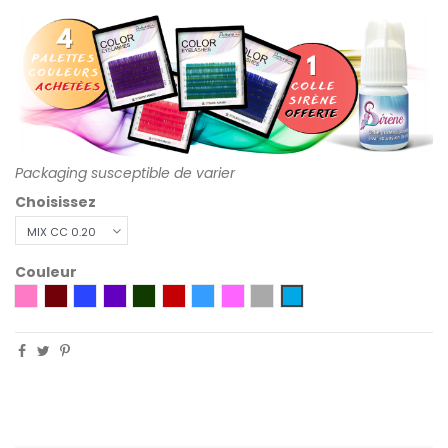
Packaging susceptible de varier
Choisissez
Couleur
Rose
Bordeaux
Bleu
Violet
Vert
Rouge
Bleu Océan
HOT PINK
Gris
Bleu Ciel