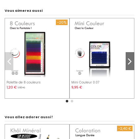
Vous aimerez aussi
-20%
Palette de 8 couleurs
Mini Couleur 0.07
E
1,20 €
9,95 €
1,50 €
D
Vous allez adorer aussi !
-2,40 €