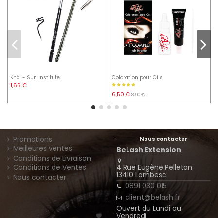
Khôl - Sun Institute
Coloration pour Cils
P
1,66 €
4
6,50 €
8,90 €
Promotions
Nous contacter
Meilleures ventes
BeLash Extension
Conditions de Livraison
4 Rue Eugène Pelletan
Conditions de Ventes
13410 Lambesc
Nous contacter
0891 030 015
client@belash.fr
Ouvert du Lundi au
Vendredi