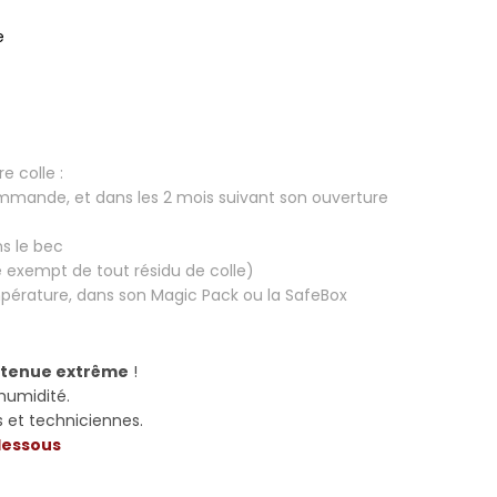
e
e colle :
commande, et dans les 2 mois suivant son ouverture
s le bec
re exempt de tout résidu de colle)
empérature, dans son Magic Pack ou la SafeBox
r
tenue extrême
!
'humidité.
 et techniciennes.
 dessous