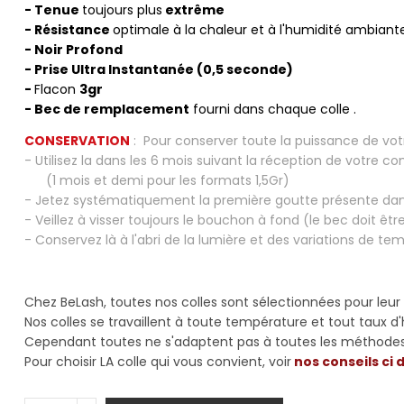
- Tenue
toujours plus
extrême
- Résistance
optimale à la chaleur et à l'humidité ambiant
- Noir Profond
- Prise Ultra Instantanée (0,5 seconde)
-
Flacon
3gr
- B
ec de remplacement
fourni dans chaque colle .
CONSERVATION
: Pour conserver toute la puissance de votr
- Utilisez la dans les 6 mois suivant la réception de votre 
(1 mois et demi pour les formats 1,5Gr)
- Jetez systématiquement la première goutte présente dan
- Veillez à visser toujours le bouchon à fond (le bec doit êt
- Conservez là à l'abri de la lumière et des variations de t
.
Chez BeLash, toutes nos colles sont sélectionnées pour leu
Nos colles se travaillent à toute température et tout taux d
Cependant toutes ne s'adaptent pas à toutes les méthodes
Pour choisir LA colle qui vous convient, voir
nos conseils ci