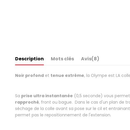
Description
Mots clés
Avis
(8)
Noir profond
et
tenue extrême
, la Olympe est LA coll
.
Sa
prise ultra instantanée
(0,5 seconde) vous permet un
rapproché
, front ou bague. Dans le cas d'un plan de tra
séchage de la colle avant sa pose sur le cil et entraina
permet pas le repositionnement de l'extension.
.