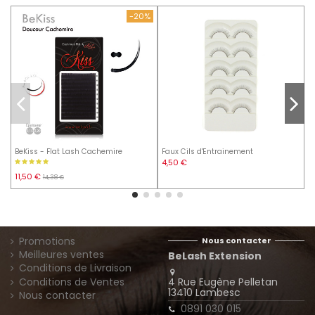
-20%
BeKiss - Flat Lash Cachemire
Faux Cils d'Entrainement
S
4,50 €
3
11,50 €
14,38 €
Promotions
Nous contacter
Meilleures ventes
BeLash Extension
Conditions de Livraison
4 Rue Eugène Pelletan
Conditions de Ventes
13410 Lambesc
Nous contacter
0891 030 015