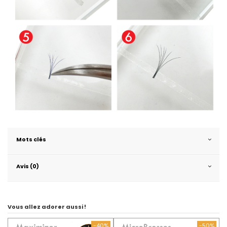
Mots clés
Avis (0)
Vous allez adorer aussi !
-40%
-50%