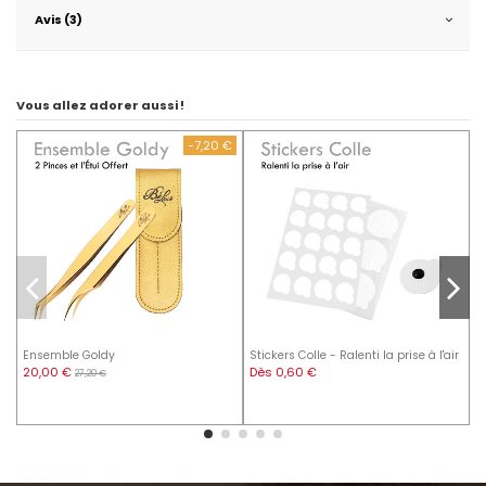
Avis (3)
Vous allez adorer aussi !
-7,20 €
Ensemble Goldy
Stickers Colle - Ralenti la prise à l'air
K
20,00 €
Dès 0,60 €
27,20 €
1