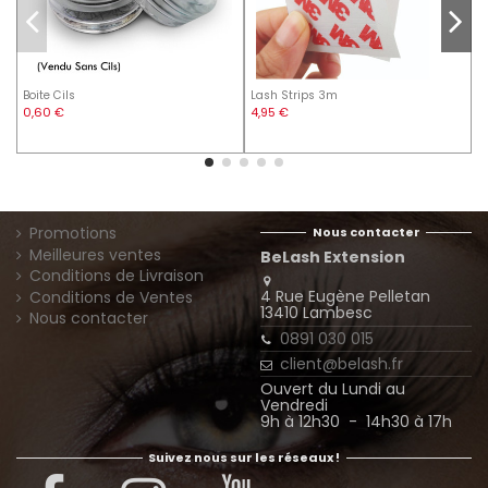
Boite Cils
Lash Strips 3m
F
0,60 €
4,95 €
4
Promotions
Nous contacter
Meilleures ventes
BeLash Extension
Conditions de Livraison
4 Rue Eugène Pelletan
Conditions de Ventes
13410 Lambesc
Nous contacter
0891 030 015
client@belash.fr
Ouvert du Lundi au
Vendredi
9h à 12h30 - 14h30 à 17h
Suivez nous sur les réseaux !