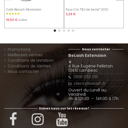
Colle BeLash Révolution
Faux Cils "Œil de biche" (513)
F
2,29 €
16,50 €
1
17,90 €
Promotions
Nous contacter
Meilleures ventes
BeLash Extension
Conditions de Livraison
4 Rue Eugène Pelletan
Conditions de Ventes
13410 Lambesc
Nous contacter
0891 030 015
client@belash.fr
Ouvert du Lundi au
Vendredi
9h à 12h30 - 14h30 à 17h
Suivez nous sur les réseaux !