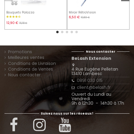
Bouquets Palazza
Miroir RétroVision
P
6,50 €
0
10,83 €
12,90 €
15,18 €
Promotions
Nous contacter
Meilleures ventes
BeLash Extension
Conditions de Livraison
4 Rue Eugène Pelletan
Conditions de Ventes
13410 Lambesc
Nous contacter
0891 030 015
client@belash.fr
Ouvert du Lundi au
Vendredi
9h à 12h30 - 14h30 à 17h
Suivez nous sur les réseaux !