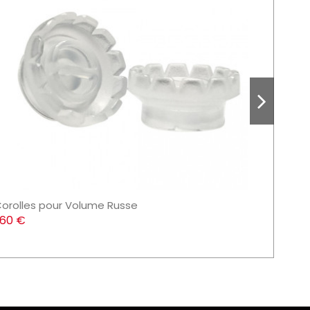
orolles pour Volume Russe
Speed
,60 €
11,65