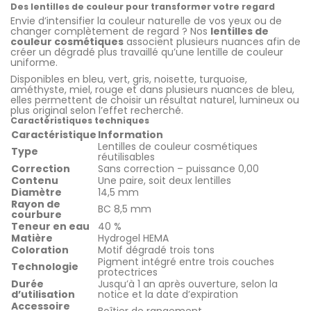
Des lentilles de couleur pour transformer votre regard
Envie d’intensifier la couleur naturelle de vos yeux ou de
changer complètement de regard ? Nos
lentilles de
couleur cosmétiques
associent plusieurs nuances afin de
créer un dégradé plus travaillé qu’une lentille de couleur
uniforme.
Disponibles en bleu, vert, gris, noisette, turquoise,
améthyste, miel, rouge et dans plusieurs nuances de bleu,
elles permettent de choisir un résultat naturel, lumineux ou
plus original selon l’effet recherché.
Caractéristiques techniques
Caractéristique
Information
Lentilles de couleur cosmétiques
Type
réutilisables
Correction
Sans correction – puissance 0,00
Contenu
Une paire, soit deux lentilles
Diamètre
14,5 mm
Rayon de
BC 8,5 mm
courbure
Teneur en eau
40 %
Matière
Hydrogel HEMA
Coloration
Motif dégradé trois tons
Pigment intégré entre trois couches
Technologie
protectrices
Durée
Jusqu’à 1 an après ouverture, selon la
d’utilisation
notice et la date d’expiration
Accessoire