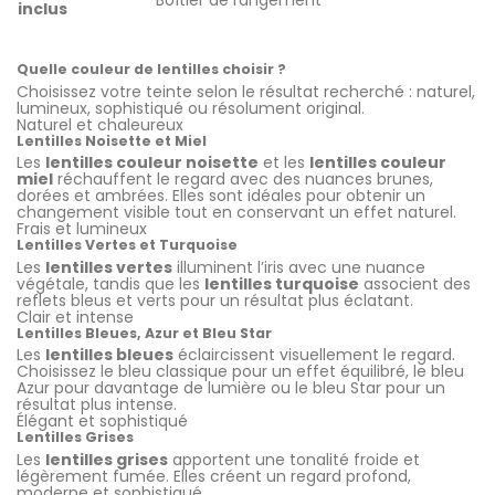
Boîtier de rangement
inclus
.
.
Quelle couleur de lentilles choisir ?
Choisissez votre teinte selon le résultat recherché : naturel,
lumineux, sophistiqué ou résolument original.
Naturel et chaleureux
Lentilles Noisette et Miel
Les
lentilles couleur noisette
et les
lentilles couleur
miel
réchauffent le regard avec des nuances brunes,
dorées et ambrées. Elles sont idéales pour obtenir un
changement visible tout en conservant un effet naturel.
Frais et lumineux
Lentilles Vertes et Turquoise
Les
lentilles vertes
illuminent l’iris avec une nuance
végétale, tandis que les
lentilles turquoise
associent des
reflets bleus et verts pour un résultat plus éclatant.
Clair et intense
Lentilles Bleues, Azur et Bleu Star
Les
lentilles bleues
éclaircissent visuellement le regard.
Choisissez le bleu classique pour un effet équilibré, le bleu
Azur pour davantage de lumière ou le bleu Star pour un
résultat plus intense.
Élégant et sophistiqué
Lentilles Grises
Les
lentilles grises
apportent une tonalité froide et
légèrement fumée. Elles créent un regard profond,
moderne et sophistiqué.