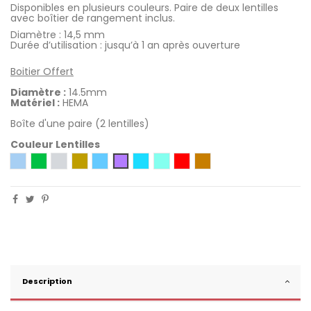
Disponibles en plusieurs couleurs. Paire de deux lentilles
avec boîtier de rangement inclus.
Diamètre : 14,5 mm
Durée d’utilisation : jusqu’à 1 an après ouverture
Boitier Offert
Diamètre :
14.5mm
Matériel :
HEMA
Boîte d'une paire (2 lentilles)
Couleur Lentilles
Bleu
Vert
Gris
Noisette
Bleu Star
Azur
Turquoise
Rouge (Édition Limitée)
Miel - 50% de Remise,
Améthyste
Description