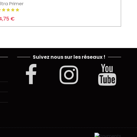
ltra Primer
Eyelin
4,75 €
4,95
Suivez nous sur les réseaux !