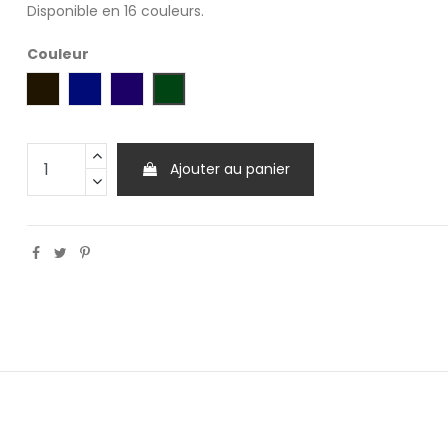
Disponible en 16 couleurs.
Couleur
Vert Profond
Moka
Bleu Indigo
Aubergine
Ajouter au panier