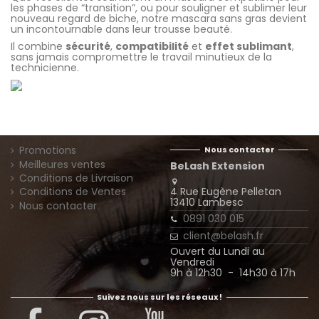
les phases de “transition”, ou pour souligner et sublimer leur
nouveau regard de biche, notre mascara sans gras devient
un incontournable dans leur trousse beauté.
Il combine
sécurité
,
compatibilité
et
effet sublimant
,
sans jamais compromettre le travail minutieux de la
technicienne.
Promotions
Nous contacter
Meilleures ventes
BeLash Extension
Conditions de Livraison
4 Rue Eugène Pelletan
Conditions de Ventes
13410 Lambesc
Nous contacter
0891 030 015
client@belash.fr
Ouvert du Lundi au
Vendredi
9h à 12h30 - 14h30 à 17h
Suivez nous sur les réseaux !