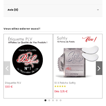
Avis (0)
Vous allez adorer aussi !
Etiquette PLV
10 X Patchs Softly
L
-
1,50 €
Dès 3,15 €
9