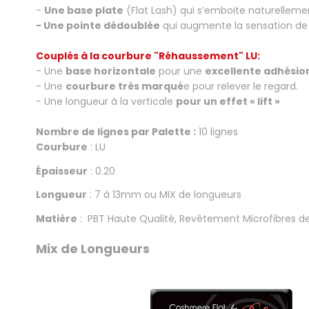
-
Une base plate
(Flat Lash) qui s’emboite naturellemen
- Une pointe dédoublée
qui augmente la sensation de
.
Couplés à la courbure "Réhaussement" LU:
- Une
base horizontale
pour une
excellente adhésion
- Une
courbure très marqué
e pour relever le regard.
- Une longueur à la verticale
pour un effet « lift »
.
Nombre de lignes par Palette :
10 lignes
Courbure
: LU
Épaisseur
: 0.20
Longueur
: 7 à 13mm ou MIX de longueurs
Matière
: PBT Haute Qualité, Revêtement Microfibres d
.
Mix de Longueurs