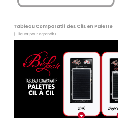
.
Tableau Comparatif des Cils en Palette
(Cliquer pour agrandir)