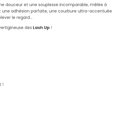
ne douceur et une souplesse incomparable, mêlée à
t une adhésion parfaite, une courbure ultra-accentuée
lever le regard...
vertigineuse des
Lash Up
!
 !