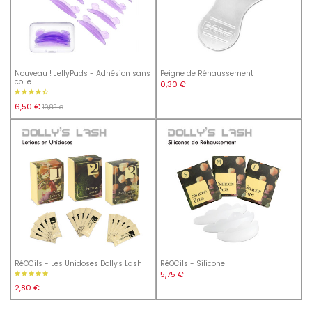
Nouveau ! JellyPads - Adhésion sans
Peigne de Réhaussement
colle
0,30 €
6,50 €
10,83 €
RéOCils - Les Unidoses Dolly's Lash
RéOCils - Silicone
5,75 €
2,80 €