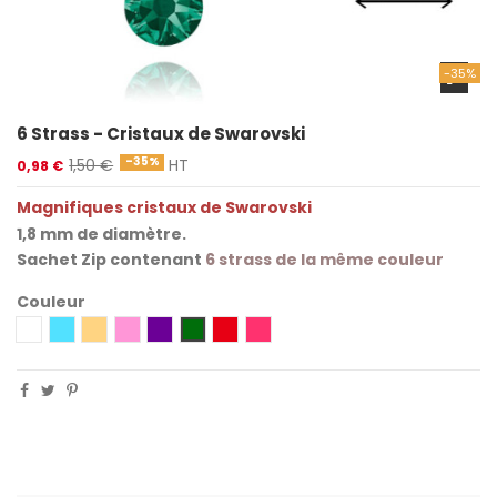
-35%
6 Strass - Cristaux de Swarovski
-35%
1,50 €
HT
0,98 €
Magnifiques cristaux de Swarovski
1,8 mm de diamètre.
Sachet Zip contenant
6 strass de la même couleur
Couleur
Crystal
Aquamarine
Ombre Dorée
Light Rose
Améthyste
Rubis
Rose Indien
Émeraude