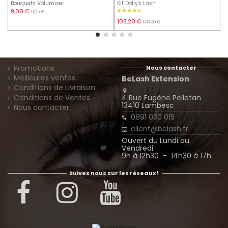
Bouquets Volumizer
Kit Dolly's Lash
S
9,00 €
7
11,25 €
103,20 €
129,00 €
Promotions
Nous contacter
Meilleures ventes
BeLash Extension
Conditions de Livraison
4 Rue Eugène Pelletan
Conditions de Ventes
13410 Lambesc
Nous contacter
0891 030 015
client@belash.fr
Ouvert du Lundi au
Vendredi
9h à 12h30 - 14h30 à 17h
Suivez nous sur les réseaux !